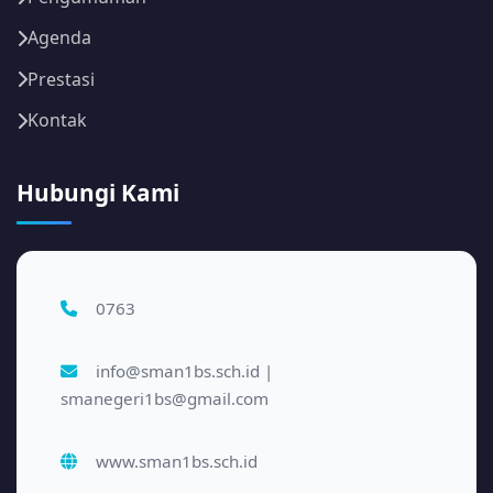
Agenda
Prestasi
Kontak
Hubungi Kami
0763
info@sman1bs.sch.id |
smanegeri1bs@gmail.com
www.sman1bs.sch.id