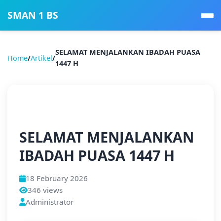
SMAN 1 BS
SELAMAT MENJALANKAN IBADAH PUASA
Home
/
Artikel
/
1447 H
📰 Berita
SELAMAT MENJALANKAN
IBADAH PUASA 1447 H
18 February 2026
346 views
Administrator