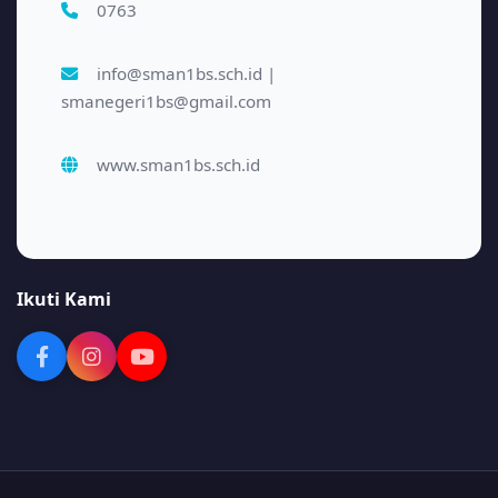
0763
info@sman1bs.sch.id |
smanegeri1bs@gmail.com
www.sman1bs.sch.id
Ikuti Kami