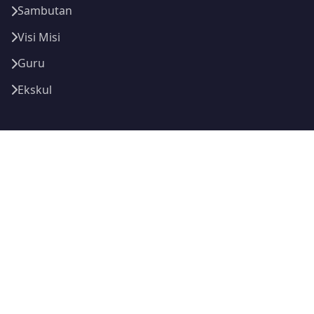
Sambutan
Visi Misi
Guru
Ekskul
Bantuan
Hasil PPDB
Pengumuman
Agenda
Prestasi
Kontak