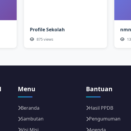
Profile Sekolah
nm
875 views
13
N
Menu
Bantuan
Beranda
Hasil PPDB
Sambutan
Pengumuman
Visi Misi
Agenda