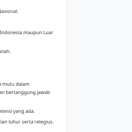
asional.
i Indonesia maupun Luar
olah.
a mutu dalam
an bertanggung jawab
ensi yang ada.
 luhur serta relegius.