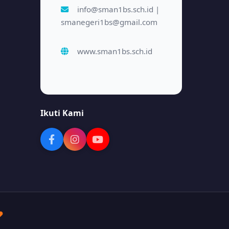
info@sman1bs.sch.id |
smanegeri1bs@gmail.com
www.sman1bs.sch.id
Ikuti Kami