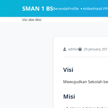
SMAN 1 BS
Beranda
Profile
Artikel
Hasil P
▼
Visi dan Misi
admin
29 January 201
Visi
Mewujudkan Sekolah ber
Misi